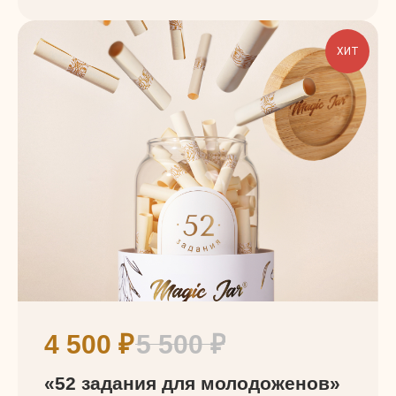
ХИТ
4 500
₽
5 500
₽
«52 задания для молодоженов»