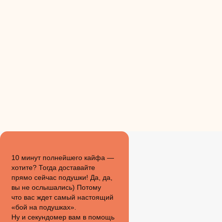
10 минут полнейшего кайфа —
хотите? Тогда доставайте
прямо сейчас подушки! Да, да,
вы не ослышались) Потому
что вас ждет самый настоящий
«бой на подушках».
Ну и секундомер вам в помощь