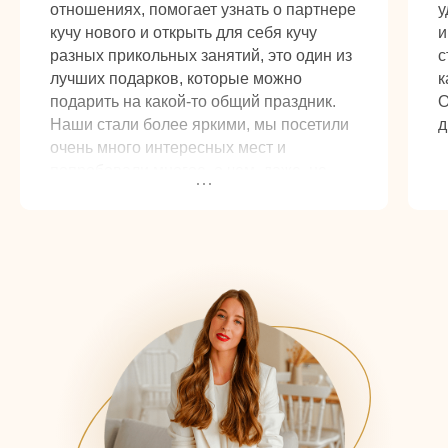
отношениях, помогает узнать о партнере
у
кучу нового и открыть для себя кучу
и
разных прикольных занятий, это один из
с
лучших подарков, которые можно
к
подарить на какой-то общий праздник.
О
Наши стали более яркими, мы посетили
д
очень много интересных мест и
попробовали многое, о чем, даже, не
задумывались. Не каждый день будешь
угадывать что это за предмет тыкая в
него вилкой с закрытыми глазами), мы
начали больше ценить моменты,
которые проводим вместе.