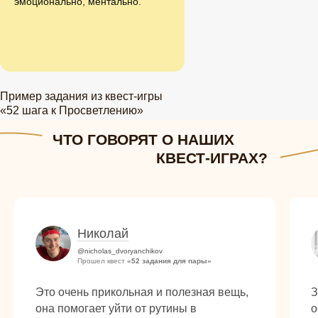
эмоционально, ментально.
Пример задания из квест-игры
«52 шага к Просветлению»
ЧТО ГОВОРЯТ О НАШИХ
КВЕСТ-ИГРАХ?
Николай
@nicholas_dvoryanchikov
Прошел квест
«52 задания для пары»
Это очень прикольная и полезная вещь,
З
она помогает уйти от рутины в
о